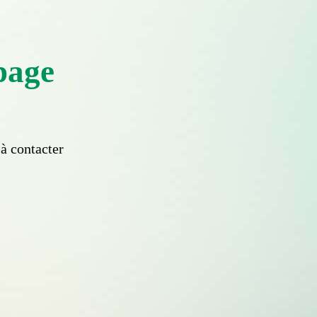
 page
à contacter